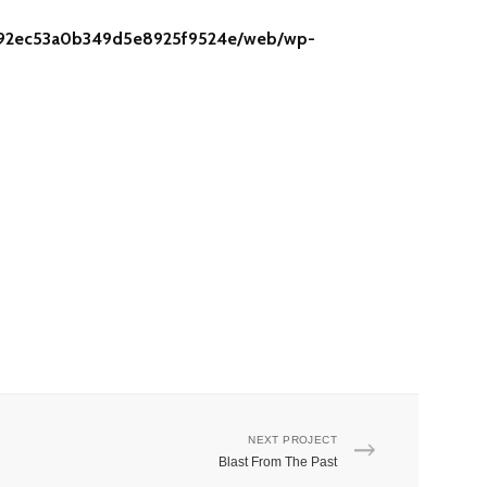
2f92ec53a0b349d5e8925f9524e/web/wp-
NEXT PROJECT
Blast From The Past