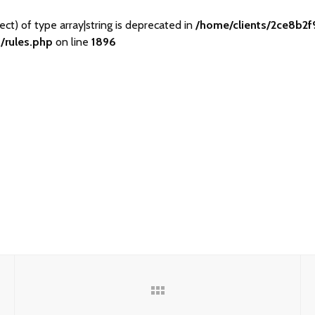
ect) of type array|string is deprecated in
/home/clients/2ce8b
/rules.php
on line
1896