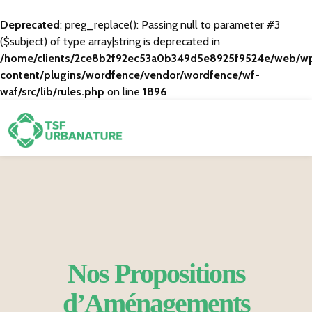
Deprecated
: preg_replace(): Passing null to parameter #3
($subject) of type array|string is deprecated in
/home/clients/2ce8b2f92ec53a0b349d5e8925f9524e/web/w
content/plugins/wordfence/vendor/wordfence/wf-
waf/src/lib/rules.php
on line
1896
Nos Propositions
d’Aménagements