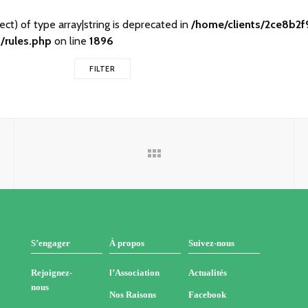
ect) of type array|string is deprecated in
/home/clients/2ce8b
/rules.php
on line
1896
FILTER
S’engager
À propos
Suivez-nous
Rejoignez-
l’Association
Actualités
nous
Nos Raisons
Facebook