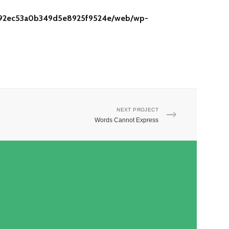
2f92ec53a0b349d5e8925f9524e/web/wp-
NEXT PROJECT
Words Cannot Express