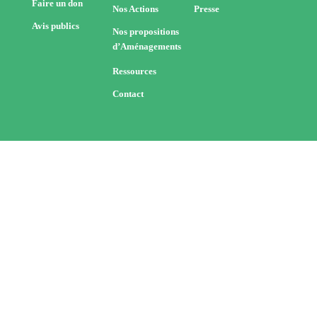
Faire un don
Nos Actions
Presse
Avis publics
Nos propositions
d’Aménagements
Ressources
Contact