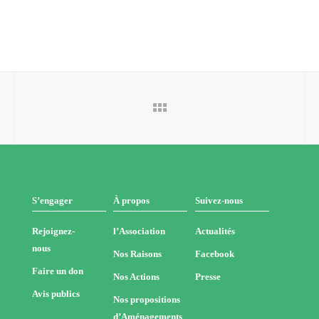
S’engager
À propos
Suivez-nous
Rejoignez-
l’Association
Actualités
nous
Nos Raisons
Facebook
Faire un don
Nos Actions
Presse
Avis publics
Nos propositions
d’Aménagements